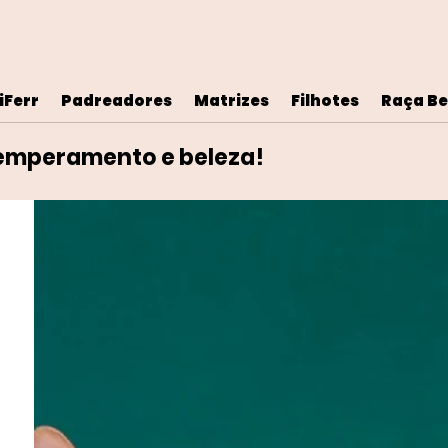
iFerr
Padreadores
Matrizes
Filhotes
Raça Be
temperamento e beleza!