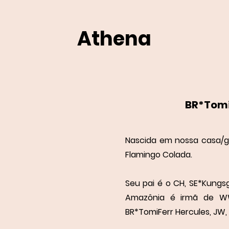
Athena
BR*Tomi
Nascida em nossa casa/ga
Flamingo Colada.
Seu pai é o CH, SE*Kungs
Amazônia é irmã de WW
BR*TomiFerr Hercules, JW,