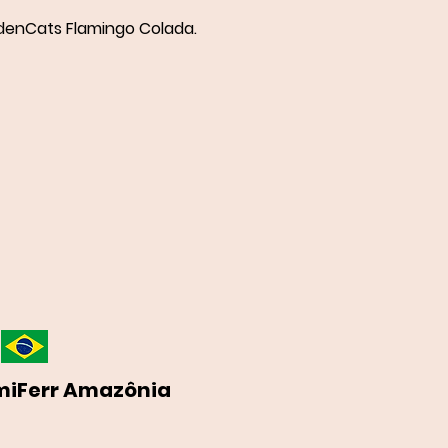
denCats Flamingo Colada.
miFerr Amazônia