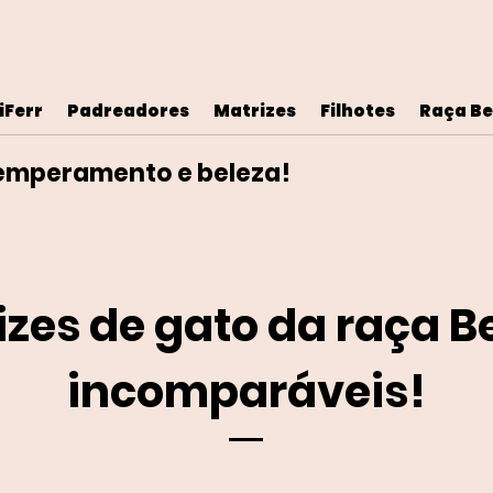
iFerr
Padreadores
Matrizes
Filhotes
Raça Be
temperamento e beleza!
izes de gato da raça B
incomparáveis!