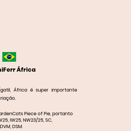
iFerr África
atil, África é super importante
riação.
ardenCats Piece of Pie, portanto
25, IW25, NW23/25, SC,
 DVM, DSM.