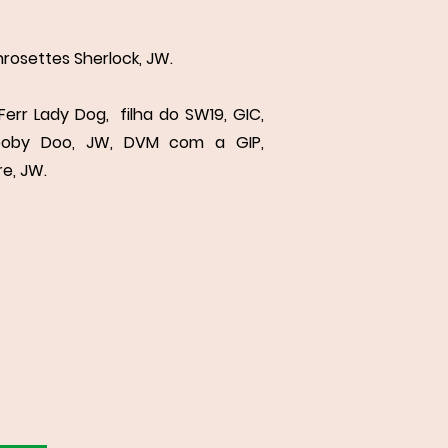
nrosettes Sherlock, JW.
err Lady Dog, filha do SW19, GIC,
ooby Doo, JW, DVM com a GIP,
e, JW.