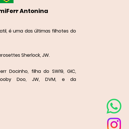
miFerr Antonina
il, é uma das últimas filhotes do
nrosettes Sherlock, JW.
rr Docinho, filha do
SW19, GIC,
Scooby Doo, JW, DVM, e da