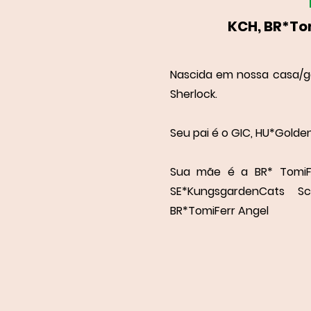
KCH, BR*To
Nascida em nossa casa/gat
Sherlock.
Seu pai é o GIC, HU*Golde
Sua mãe é a BR* TomiFe
SE*KungsgardenCats 
BR*TomiFerr Angel