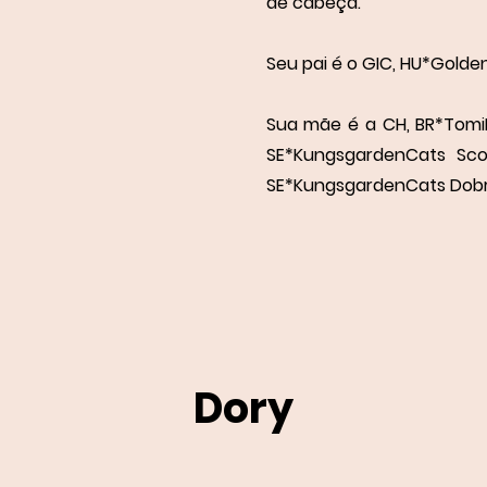
de cabeça.
Seu pai é o GIC, HU*Golde
Sua mãe é a CH, BR*TomiF
SE*KungsgardenCats Sc
SE*KungsgardenCats Dobr
Dory