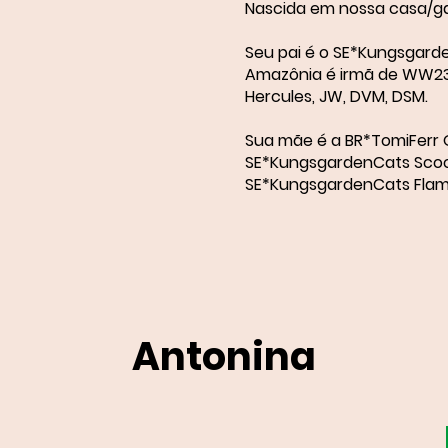
Nascida em nossa casa/gat
Seu pai é o SE*Kungsgarde
Amazônia é irmã de WW23,
Hercules, JW, DVM, DSM.
Sua mãe é a BR*TomiFerr Qu
SE*KungsgardenCats Scoo
SE*KungsgardenCats Flam
Antonina