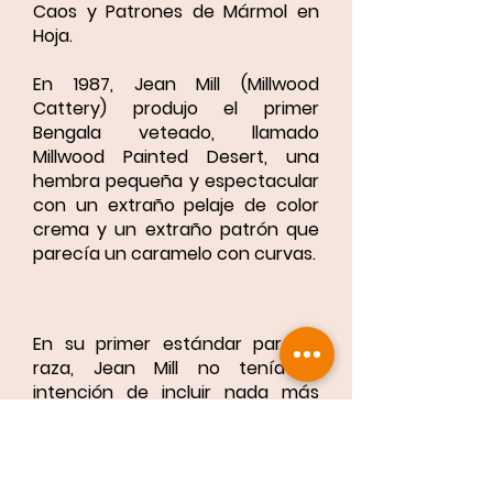
Caos y Patrones de Mármol en
Hoja.
En 1987, Jean Mill (Millwood
Cattery) produjo el primer
Bengala veteado, llamado
Millwood Painted Desert, una
hembra pequeña y espectacular
con un extraño pelaje de color
crema y un extraño patrón que
parecía un caramelo con curvas.
En su primer estándar para la
raza, Jean Mill no tenía la
intención de incluir nada más
que manchas, pero Millwood
Painted Desert fue un éxito
instantáneo entre los jueces y el
público y, por lo tanto, el Marbled